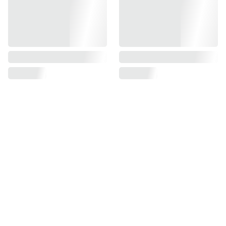
Mes 
Restons en 
Garan
contact
ties
Questions/Répo
nses