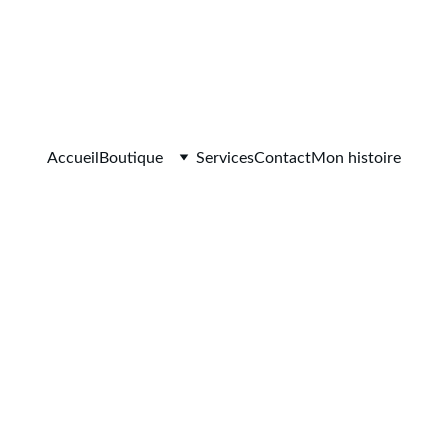
LIVRAISON GRATUITE A PARTIR DE 60€ D'ACHAT
Accueil
Boutique
Services
Contact
Mon histoire